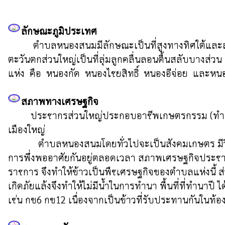
ลักษณะภูมิประเทศ
          ตำบลหนองสนมมีลักษณะเป็นที่สูงทางทิศใต้และลาดต่ำลงทางทิศเหนือของตำบลทำให้พื้นที่ทางทิศตะวันออก เป็นที่ลุ่มสลับดอนเป็นลักษณะลูกคลื่นลอนลึก  ทางด้านทิศ
ตะวันตกส่วนใหญ่เป็นที่ลุ่มลูกคลื่นลอนตื้นสลับบางส่ว
แห่ง  คือ  หนองกัด  หนองไชยสิทธิ์  หนองอีจ่อย  และหนอ
สภาพทางเศรษฐกิจ
         ประชากรส่วนใหญ่ประกอบอาชีพเกษตรกรรม (ทำนา) เมื่อว่างงานจากฤดูทำนาแล้วก็จะทำสวน เช่น ข้าวโพด แตง มันสำปะหลัง และอีกบางส่วนจะอพยพไปใช้แรงงานใน
เมืองใหญ่

            ตำบลหนองสนมโดยทั่วไปจะเป็นสังคมเกษตร มีวิถีชีวิตแบบชาวบ้าน คือ มีความเรียบง่ายใช้ชีวิตอย่างพอเพียง ไม่ค่อยมีการแข่งขันทำให้ชาวบ้านตำบลหนองสนมแห่งนี้มี
การพึ่งพออาศัยกันอยู่ตลอดเวลา สภาพเศรษฐกิจประชาช
ราชการ จึงทำให้ข้าวเป็นพืชเศรษฐกิจของตำบลแห่งนี้ ส่
เกิดภัยแล้งจึงทำให้ไม่มีน้ำในการทำนา พื้นที่ที่ทำนาปี ไ
เช่น กข6 กข12 เนื่องจากเป็นข้าวที่รับประทานกันในท้อง