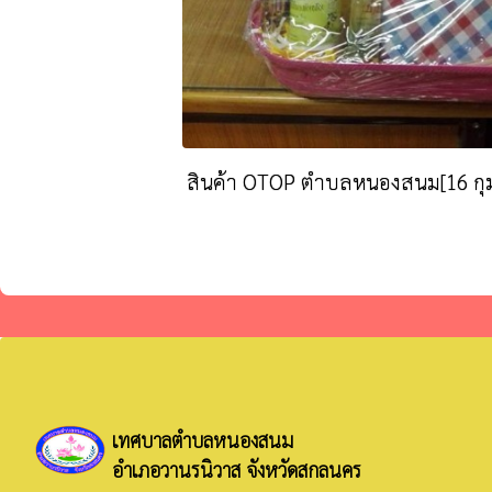
สินค้า OTOP ตำบลหนองสนม[16 กุม
เทศบาลตำบลหนองสนม
อำเภอวานรนิวาส จังหวัดสกลนคร