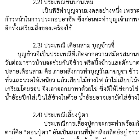
                  2.2) ประเพณีขึ้นบ้านใหม่ 

                        เป็นพิธีทำบุญงานมงคลอย่างหนึ่ง เพราะเป็นการปรารภเหตุดี เพื่อเป็นสิริมงคลแก่เจ้าของบ้านและลูกหลานที่จะได้เข้าพักอาศัย มีความอยู่เย็นเป็นสุข เจริญ
ก้าวหน้าในการประกอบอาชีพ ซึ่งก่อนจะทำบุญเจ้าภาพจะต้
อีกทั้งเตรียมสิ่งของเครื่องใช้

                  2.3) ประเพณี เดือนสาม บุญข้าวจี่

        บุญข้าวจี่เป็นประเพณีที่เกิดจากความสมัครสมานของชุมชนชาวบ้านจะนัดหมายกันมาทําบุญร่วมกันโดยช่วยกันปลูกผามหรือปะรํา เตรียมไว้ใน ตอนบ่าย ครั้นเมื่อถึงรุ่งเช้าใน
วันต่อมาชาวบ้านจะช่วยกันจี่ข้าว หรือปิ้งข้าวและตักบา
ปลายเดือนสาม คือ ภายหลังการทำบุญวันมาฆบูชา ข้าวจี
ทั่วและนวดให้เหนียว แล้วเสียบไม้ย่างไฟ ถ้าไม่เสียบ
เกรียมโดยรอบ จึงเอาออกมาทาด้วยไข่ ซึ่งตีให้ไข่ขาวไข่แ
น้ำอ้อยปึกใส่เป็นไส้ข้างในด้วย น้ำอ้อยอาจเอายัดใส่ข้างใ
                  2.4) ประเพณีเลี้ยงปู่ตา

                         ประเพณีการเลี้ยงปู่ตาจะกระทำพร้อมกันทั้งหมู่บ้าน กำหนดเวลาเลี้ยงปู่ตามักจะทำระหว่างเดือน ๖ – ๗ ชาวบ้านจะเลี้ยงปู่ตาก่อนที่จะเลี้ยงตาแฮก สถานที่เลี้ยงปู่
ตาก็คือ “คอนปู่ตา” อันเป็นสถานที่ปู่ตาสิงสถิตย์อยู่ ชา