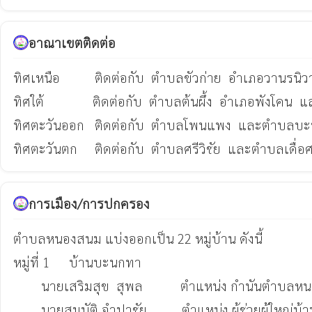
อาณาเขตติดต่อ
ทิศเหนือ          ติดต่อกับ  ตำบลขัวก่าย  อำเภอวานร
ทิศใต้              ติดต่อกับ  ตำบลต้นผึ้ง  อำเภอพังโคน
ทิศตะวันออก   ติดต่อกับ  ตำบลโพนแพง  และตำบลบะหว
ทิศตะวันตก     ติดต่อกับ  ตำบลศรีวิชัย  และตำบลเดื่อศ
การเมือง/การปกครอง
ตำบลหนองสนม แบ่งออกเป็น 22 หมู่บ้าน ดังนี้

หมู่ที่ 1	บ้านบะนกทา

 	นายเสริมสุข  สุพล 		ตำแหน่ง กำนันตำบลหนองสนม  (087-8548182)

	นายสมบัติ จำปาชัย          ตำแหน่ง ผู้ช่วยผู้ใหญ่บ้าน  	(085-0084231)
