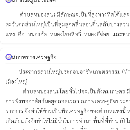
          ตำบลหนองสนมมีลักษณะเป็นที่สูงทางทิศใต้และลาดต่ำลงทางทิศเหนือของตำบลทำให้พื้นที่ทางทิศตะวันออก เป็นที่ลุ่มสลับดอนเป็นลักษณะลูกคลื่นลอนลึก  ทางด้านทิศ
ตะวันตกส่วนใหญ่เป็นที่ลุ่มลูกคลื่นลอนตื้นสลับบางส่ว
แห่ง  คือ  หนองกัด  หนองไชยสิทธิ์  หนองอีจ่อย  และหนอ
สภาพทางเศรษฐกิจ
         ประชากรส่วนใหญ่ประกอบอาชีพเกษตรกรรม (ทำนา) เมื่อว่างงานจากฤดูทำนาแล้วก็จะทำสวน เช่น ข้าวโพด แตง มันสำปะหลัง และอีกบางส่วนจะอพยพไปใช้แรงงานใน
เมืองใหญ่

            ตำบลหนองสนมโดยทั่วไปจะเป็นสังคมเกษตร มีวิถีชีวิตแบบชาวบ้าน คือ มีความเรียบง่ายใช้ชีวิตอย่างพอเพียง ไม่ค่อยมีการแข่งขันทำให้ชาวบ้านตำบลหนองสนมแห่งนี้มี
การพึ่งพออาศัยกันอยู่ตลอดเวลา สภาพเศรษฐกิจประชาช
ราชการ จึงทำให้ข้าวเป็นพืชเศรษฐกิจของตำบลแห่งนี้ ส่
เกิดภัยแล้งจึงทำให้ไม่มีน้ำในการทำนา พื้นที่ที่ทำนาปี ไ